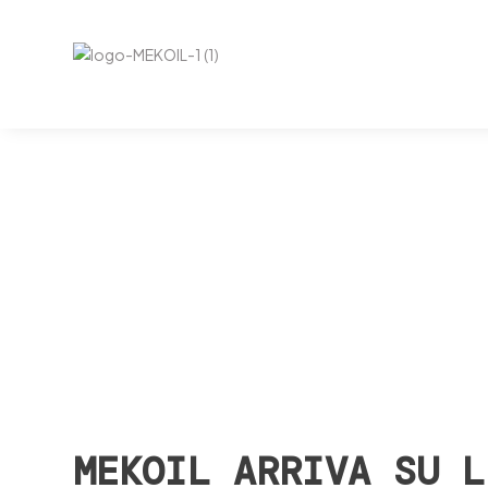
Home
Articoli
News
Mekoi
5
5
5
MEKOIL ARRIVA SU L