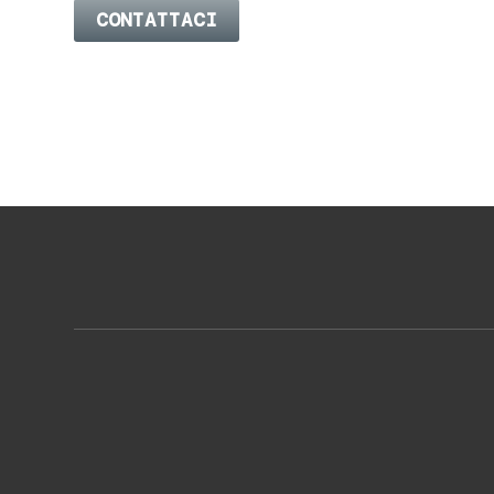
CONTATTACI
S.da Stat
41030 Sa
MEKOIL OLEODINAMICA S.