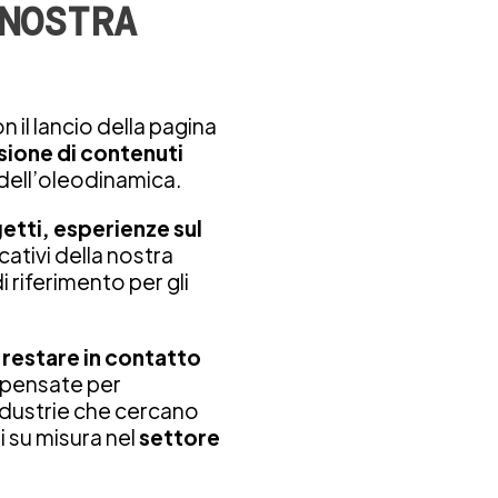
NOSTRA
n il lancio della pagina
sione di contenuti
dell’oleodinamica.
etti, esperienze sul
ativi della nostra
i riferimento per gli
i
restare in contatto
pensate per
ndustrie che cercano
i su misura nel
settore