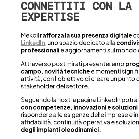
CONNETTITI CON LA 
EXPERTISE
Mekoil
rafforza la sua presenza digitale
co
LinkedIn
, uno spazio dedicato alla
condivi
professionali
e aggiornamenti sul mondo 
Attraverso post mirati presenteremo
prog
campo, novità tecniche
e momenti signific
attività, con l’obiettivo di creare un punto d
stakeholder del settore.
Seguendo la nostra pagina LinkedIn potra
con competenze, innovazioni e soluzioni
rispondere alle esigenze delle imprese e i
affidabilità, continuità operativa e soluzion
degli impianti oleodinamici.