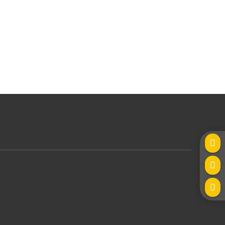
mekoil@mekoil.it


ap.Sociale:
