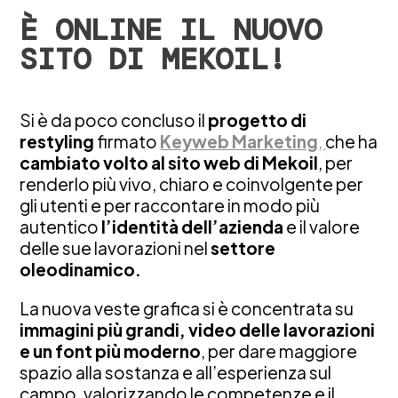
È ONLINE IL NUOVO
SITO DI MEKOIL!
Si è da poco concluso il
progetto di
restyling
firmato
Keyweb Marketing
,
che ha
cambiato volto al sito web di Mekoil
, per
renderlo più vivo, chiaro e coinvolgente per
gli utenti e per raccontare in modo più
autentico
l’identità dell’azienda
e il valore
delle sue lavorazioni nel
settore
oleodinamico.
La nuova veste grafica si è concentrata su
immagini più grandi, video delle lavorazioni
e un font più moderno
, per dare maggiore
spazio alla sostanza e all’esperienza sul
campo, valorizzando le competenze e il