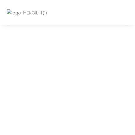
Home
Articoli
News
5
5
5
È online il nuovo sito di Mekoil!